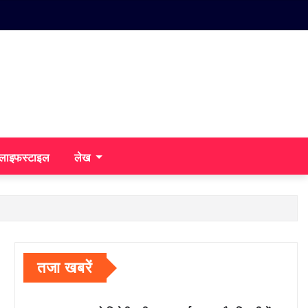
/लाइफस्टाइल
लेख
तजा खबरें