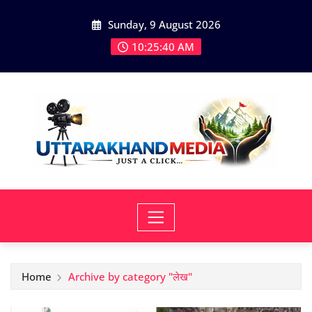
Skip
Sunday, 9 August 2026
to
content
10:25:41 AM
Home
Archive by category "लेख"