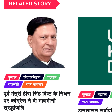
RELATED STORY
कुमाऊं
खेत खलिहान
गढ़वाल
राजनीति
राज्य समाचार
पूर्व मंत्री हीरा सिंह बिष्ट के निधन
कुमाऊं
गढ़वाल
पर कांग्रेस ने दी भावभीनी
राज्य समाचार
श्रद्धांजलि
अनुशासन सर्वोपर