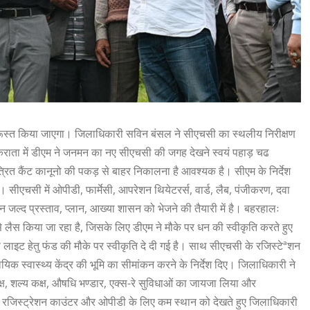
्द दुरूस्त किया जाएगा। जिलाधिकारी सविन बंसल ने सीएचसी का स्थलीय निरीक्षण
 चकराता में डीएम ने जनमन का नए सीएचसी की जगह देखने स्वयं पहाड़ चढ
रित कैंट कानूनो की पकड़ से बाहर निकालना है आवश्यक है। सीएम के निर्देश
 सीएचसी में ओपीडी, फार्मेसी, आपरेशन थियेटरर्स, वार्ड, लैब, पंजीकरण, दवा
 जल्द प्रस्ताव, प्लान, आख्या शासन को भेजने की तैयारी में है। बहरहालः
 लैस किया जा रहा है, जिसके लिए डीएम ने मौके पर धन की स्वीकृति करते हुए
ोकस लाइट हेतु फंड की मौके पर स्वीकृति दे दी गई है। साथ सीएचसी के रजिस्टेªशन
क स्वास्थ्य केंद्र की भूमि का सीमांकन करने के निर्देश दिए। जिलाधिकारी ने
, शल्य कक्ष, औषधि भण्डार, एक्स-रे सुविधाओं का जायजा लिया और
ं रजिस्ट्रेशन काउंटर और ओपीडी के लिए कम स्थान को देखते हुए जिलाधिकारी