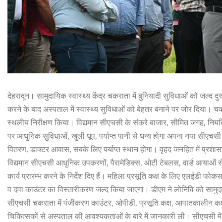
देहरादून। सामुदायिक स्वास्थ्य केंद्र चकराता में बुनियादी सुविधाओं को जल
करने के बाद अस्पताल में स्वास्थ्य सुविधाओं को बेहतर बनाने पर जोर दिया।
स्थलीय निरीक्षण किया। विद्यमान सीएचसी के संकरे बाजार, सीमित जगह, नियत्
पर आधुनिक सुविधाओं, खुली धूप, पर्याप्त पानी से धन्य होगा अपना नया सीएचसी।
वितरण, डाक्टर आवास, सबके लिए पर्याप्त स्थान होगा। वृहद जनहित में प्रशासन
विद्यमान सीएचसी आधुनिक उपकरणों, पैरामेडिक्स, ओटी टेबलस, वार्ड आयाओं से
कार्य प्रारम्भ करने के निर्देश दिए हैं। महिला प्रसूति कक्ष के लिए एलईडी फ
व दवा काउंटर का विस्तारीकरण जल्द किया जाएगा। डीएम ने लोनिवि को सामुदायि
सीएचसी चकराता में पंजीकरण काउंटर, ओपीडी, प्रसूति कक्ष, आपातकालीन कक्ष
चिकित्सकों से अस्पताल की आवश्यकताओं के बारे में जानकारी ली। सीएचसी मे