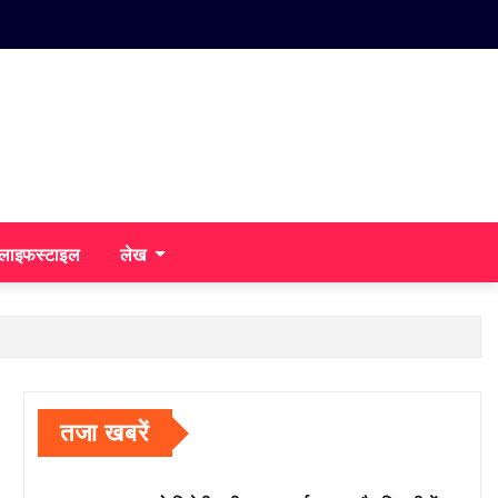
/लाइफस्टाइल
लेख
तजा खबरें