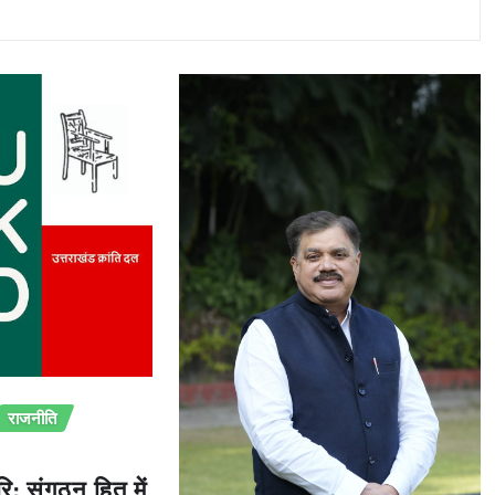
राजनीति
ि: संगठन हित में