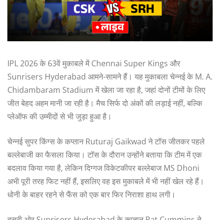
IPL 2026 के 63वें मुकाबले में Chennai Super Kings और
Sunrisers Hyderabad आमने-सामने हैं। यह मुकाबला चेन्नई के M. A.
Chidambaram Stadium में खेला जा रहा है, जहां दोनों टीमों के लिए
जीत बेहद अहम मानी जा रही है। मैच सिर्फ दो अंकों की लड़ाई नहीं, बल्कि
प्लेऑफ की उम्मीदों से भी जुड़ा हुआ है।
चेन्नई सुपर किंग्स के कप्तान Ruturaj Gaikwad ने टॉस जीतकर पहले
बल्लेबाजी का फैसला किया। टॉस के दौरान उन्होंने बताया कि टीम में एक
बदलाव किया गया है, लेकिन दिग्गज विकेटकीपर बल्लेबाज MS Dhoni
अभी पूरी तरह फिट नहीं हैं, इसलिए वह इस मुकाबले में भी नहीं खेल रहे हैं।
धोनी के बाहर रहने से फैंस को एक बार फिर निराशा हाथ लगी।
दूसरी ओर Sunrisers Hyderabad के कप्तान Pat Cummins ने