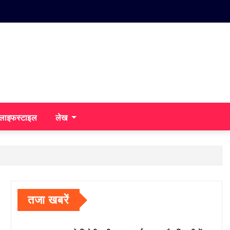
/लाइफस्टाइल
लेख
तजा खबरें