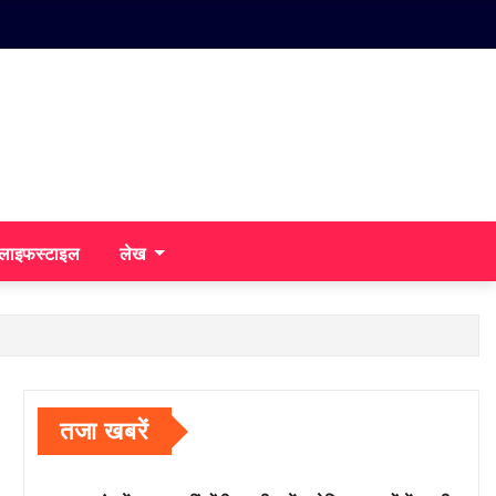
/लाइफस्टाइल
लेख
तजा खबरें