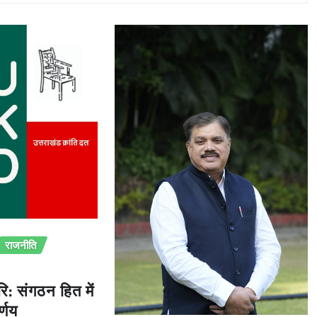
राजनीति
ि: संगठन हित में
्णय