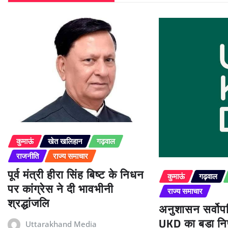
कुमाऊं
खेत खलिहान
गढ़वाल
राजनीति
राज्य समाचार
पूर्व मंत्री हीरा सिंह बिष्ट के निधन
कुमाऊं
गढ़वाल
पर कांग्रेस ने दी भावभीनी
राज्य समाचार
श्रद्धांजलि
अनुशासन सर्वोपर
UKD का बड़ा निर
Uttarakhand Media