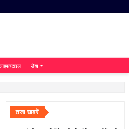
/लाइफस्टाइल
लेख
तजा खबरें