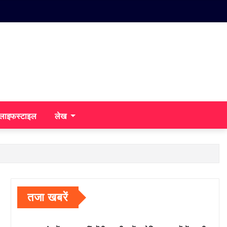
/लाइफस्टाइल
लेख
तजा खबरें