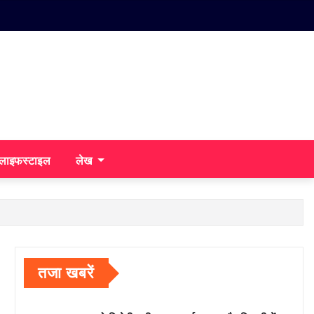
/लाइफस्टाइल
लेख
तजा खबरें