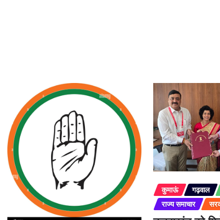
कुमाऊं
गढ़वाल
राज्य समाचार
सरक