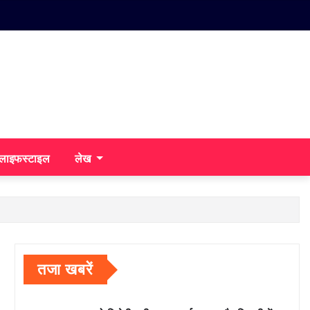
/लाइफस्टाइल
लेख
तजा खबरें