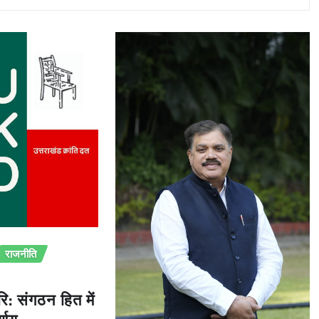
राजनीति
ि: संगठन हित में