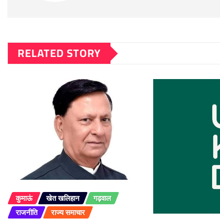
RELATED STORY
कुमाऊं
खेत खलिहान
गढ़वाल
राजनीति
राज्य समाचार