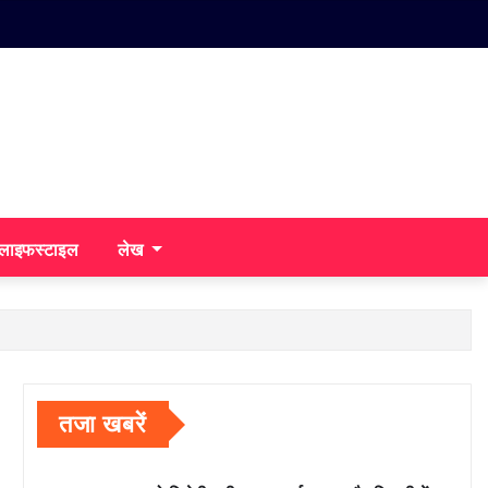
/लाइफस्टाइल
लेख
तजा खबरें