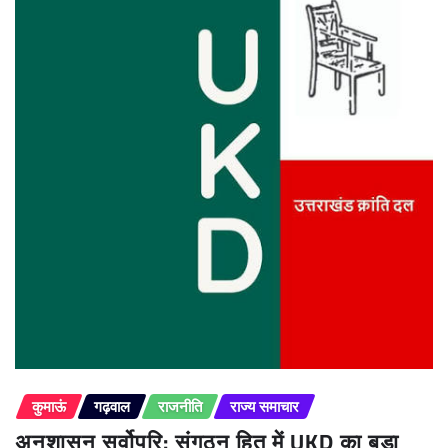
कुमाऊं
गढ़वाल
राजनीति
राज्य समाचार
अनुशासन सर्वोपरि: संगठन हित में UKD का बड़ा