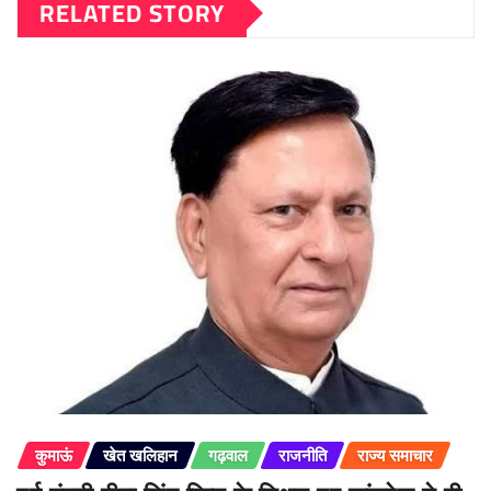
RELATED STORY
कुमाऊं
खेत खलिहान
गढ़वाल
राजनीति
राज्य समाचार