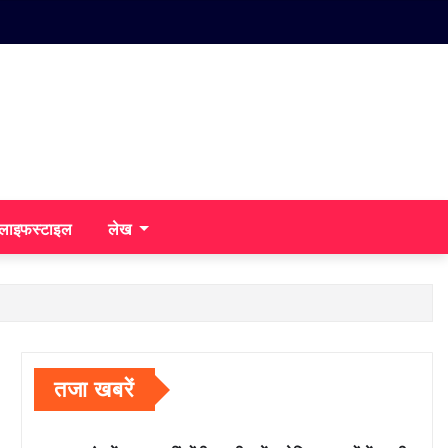
/लाइफस्टाइल
लेख
तजा खबरें