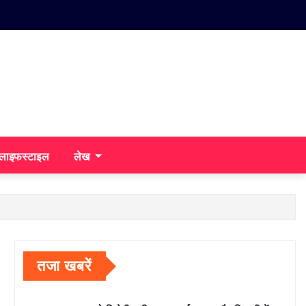
/लाइफस्टाइल
लेख
तजा खबरें