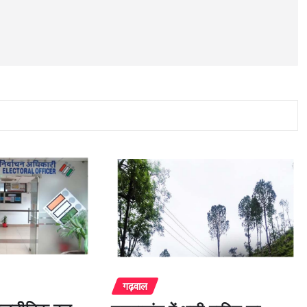
गढ़वाल