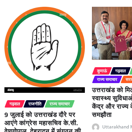
कुमाऊं
गढ़वाल
राज्य समाचार
सरक
उत्तराखंड को म
स्वास्थ्य सुविधा
केंद्र और राज्य
गढ़वाल
राजनीति
राज्य समाचार
9 जुलाई को उत्तराखंड दौरे पर
समझौता
आएंगे कांग्रेस महासचिव के.सी.
Uttarakhand 
वेणुगोपाल, देहरादून में संगठन की