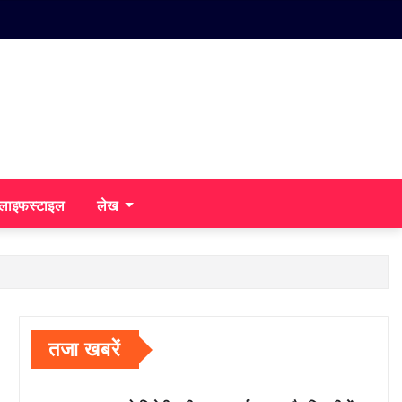
/लाइफस्टाइल
लेख
तजा खबरें