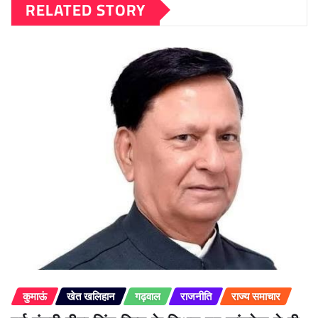
RELATED STORY
कुमाऊं
खेत खलिहान
गढ़वाल
राजनीति
राज्य समाचार