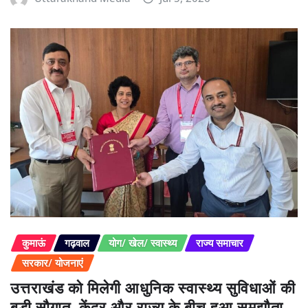
कुमाऊं
गढ़वाल
योग/ खेल/ स्वास्थ्य
राज्य समाचार
सरकार/ योजनाएं
उत्तराखंड को मिलेगी आधुनिक स्वास्थ्य सुविधाओं की
बड़ी सौगात, केंद्र और राज्य के बीच हुआ समझौता