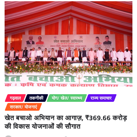
गढ़वाल
तकनीकी
योग/ खेल/ स्वास्थ्य
राज्य समाचार
सरकार/ योजनाएं
खेत बचाओ अभियान का आगाज़, ₹369.66 करोड़
की विकास योजनाओं की सौगात