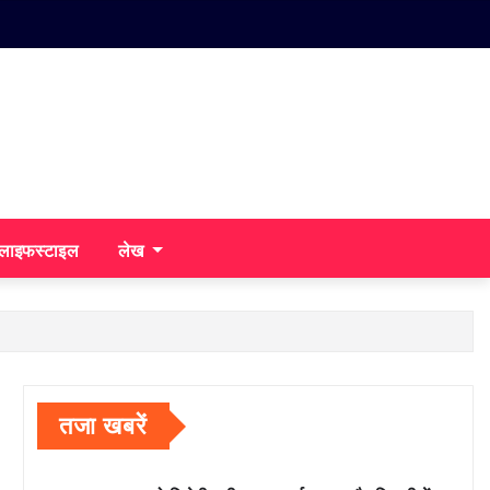
/लाइफस्टाइल
लेख
तजा खबरें