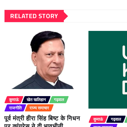
RELATED STORY
कुमाऊं
खेत खलिहान
गढ़वाल
राजनीति
राज्य समाचार
पूर्व मंत्री हीरा सिंह बिष्ट के निधन
कुमाऊं
गढ़वाल
पर कांग्रेस ने दी भावभीनी