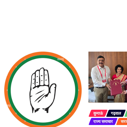
कुमाऊं
गढ़वाल
राज्य समाचार
सरक