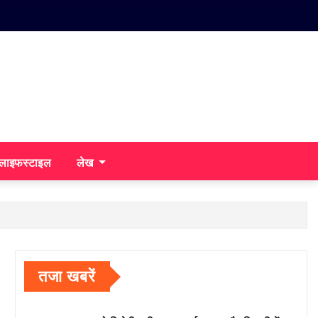
/लाइफस्टाइल
लेख
तजा खबरें