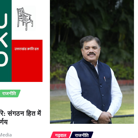
राजनीति
ि: संगठन हित में
्णय
Media
गढ़वाल
राजनीति