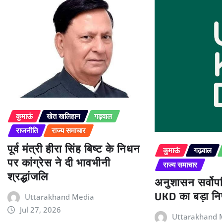
कुमाऊं
खेत खलिहान
गढ़वाल
राजनीति
राज्य समाचार
पूर्व मंत्री हीरा सिंह बिष्ट के निधन
कुमाऊं
गढ़वाल
पर कांग्रेस ने दी भावभीनी
राज्य समाचार
श्रद्धांजलि
अनुशासन सर्वोपर
UKD का बड़ा निर
Uttarakhand Media
Jul 27, 2026
Uttarakhand 