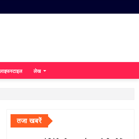
/लाइफस्टाइल
लेख
तजा खबरें