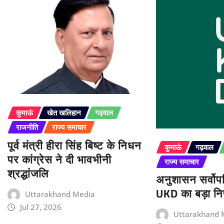
कुमाऊं
खेत खलिहान
गढ़वाल
राजनीति
राज्य समाचार
पूर्व मंत्री हीरा सिंह बिष्ट के निधन
कुमाऊं
गढ़वाल
पर कांग्रेस ने दी भावभीनी
राज्य समाचार
श्रद्धांजलि
अनुशासन सर्वोपर
UKD का बड़ा निर
Uttarakhand Media
Jul 27, 2026
Uttarakhand 