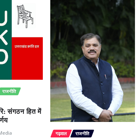
राजनीति
ि: संगठन हित में
्णय
Media
गढ़वाल
राजनीति