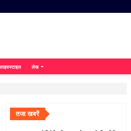
/लाइफस्टाइल
लेख
तजा खबरें