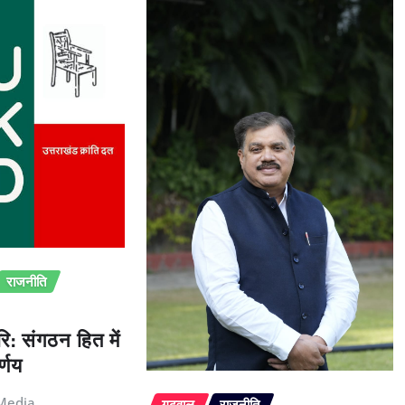
राजनीति
ि: संगठन हित में
्णय
Media
गढ़वाल
राजनीति