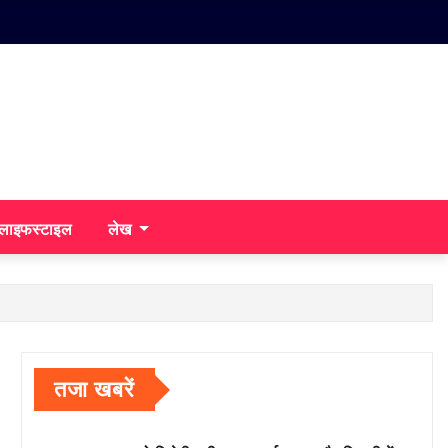
/लाइफस्टाइल
लेख
तजा खबरें