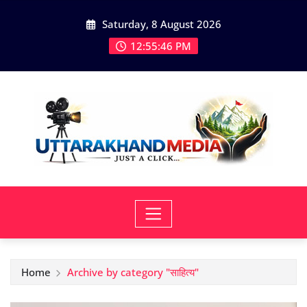
Skip
Saturday, 8 August 2026
to
content
12:55:47 PM
Home
Archive by category "साहित्य"